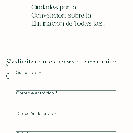
Ciudades por la
Escape
Convención sobre la
Eliminación de Todas las
Formas de Discriminación
contra la Mujer
Solicite una copia gratuita
de mi libro.
Su nombre
*
Correo electrónico
*
Dirección de envio
*