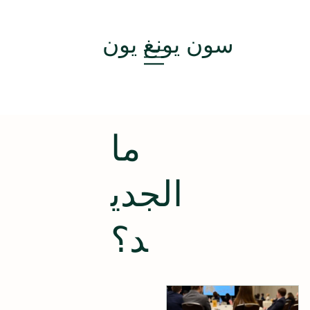
سون يونغ يون
ما
الجدي
د؟