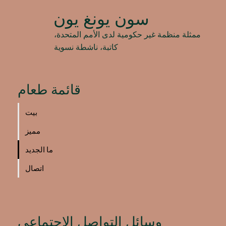
collective spirit and
سون يونغ يون
determination that each
of you embodies as a
ممثلة منظمة غير حكومية لدى الأمم المتحدة،
global citizen. The UNA’s
كاتبة، ناشطة نسوية
commitment to creating
a more equitable and
sustainable world fills me
قائمة طعام
with hope and admiration
. . . Read More
بيت
مميز
ما الجديد
اتصال
وسائل التواصل الاجتماعي